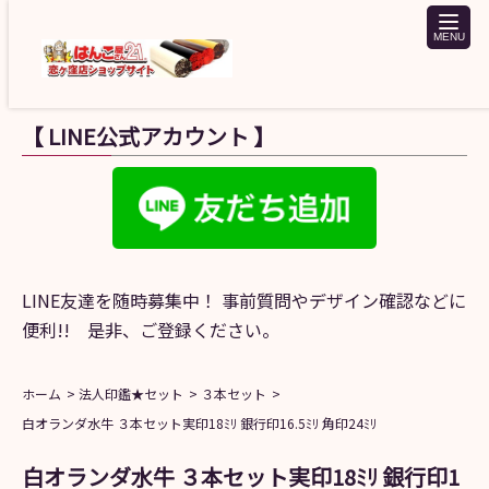
toggle
naviga
【 LINE公式アカウント 】
LINE友達を随時募集中！ 事前質問やデザイン確認などに
便利!! 是非、ご登録ください。
ホーム
法人印鑑★セット
３本セット
白オランダ水牛 ３本セット実印18ﾐﾘ 銀行印16.5ﾐﾘ 角印24ﾐﾘ
白オランダ水牛 ３本セット実印18ﾐﾘ 銀行印1