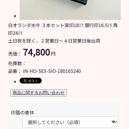
白オランダ水牛 ３本セット実印18ﾐﾘ 銀行印16.5ﾐﾘ 角
印24ﾐﾘ
土日祝を除く、２営業日～４日営業日後出荷
74,800
売価：
円
在庫数：
品番：
IN-HO-SE3-SIO-180165240
印鑑の書体