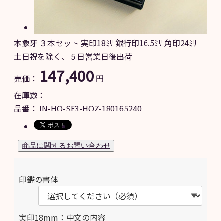
本象牙 ３本セット 実印18ﾐﾘ 銀行印16.5ﾐﾘ 角印24ﾐﾘ
土日祝を除く、５日営業日後出荷
147,400
売価：
円
在庫数：
品番：
IN-HO-SE3-HOZ-180165240
印鑑の書体
実印18mm：中文の内容