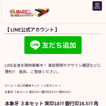
toggle
naviga
【 LINE公式アカウント 】
LINE友達を随時募集中！ 事前質問やデザイン確認などに
便利!! 是非、ご登録ください。
ホーム
法人印鑑★セット
３本セット
本象牙 ３本セット 実印18ﾐﾘ 銀行印16.5ﾐﾘ 角印24ﾐﾘ
本象牙 ３本セット 実印18ﾐﾘ 銀行印16.5ﾐﾘ 角