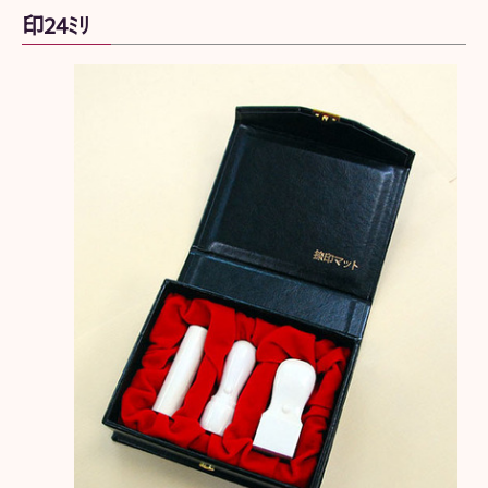
印24ﾐﾘ