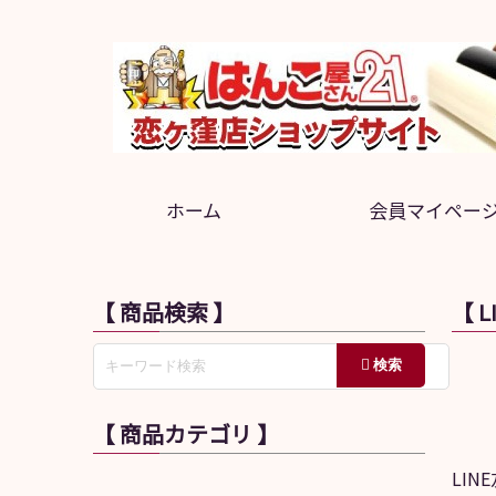
ホーム
会員マイペー
【 商品検索 】
【 
【 商品カテゴリ 】
LI