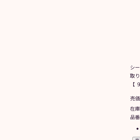
シー
取り
【 
売価
在庫
品番