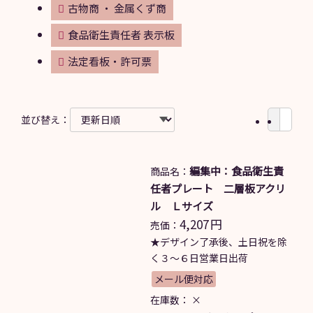
古物商 ・ 金属くず商
食品衛生責任者 表示板
法定看板・許可票
並び替え：
編集中：食品衛生責
商品名：
任者プレート 二層板アクリ
ル Ｌサイズ
4,207
円
売価：
★デザイン了承後、土日祝を除
く３～６日営業日出荷
メール便対応
在庫数：
×