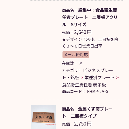
編集中：食品衛生責
商品名：
任者プレート 二層板アクリ
ル Sサイズ
2,640
円
売価：
★デザイン了承後、土日祝を除
く３～６日営業日出荷
メール便対応
在庫数：
×
ビジネスプレー
カテゴリ：
ト・銘板
業種別プレート
食品衛生責任者 表示板
商品コード：
FHMP-2A-S
金属くず商プレー
商品名：
ト 二層板タイプ
2,750
円
売価：