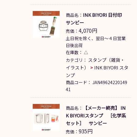
INK BIYORI 日付印
商品名：
サンビー
4,070
円
売価：
土日祝を除く、翌日～４日営業
日後出荷
在庫数：
△
スタンプ（雑貨・
カテゴリ：
イラスト）
INK BIYORI スタ
ンプ
商品コード：
JAN49624220149
41
【メーカー終売】 IN
商品名：
K BIYORIスタンプ ［化学系
セット］ サンビー
935
円
売価：