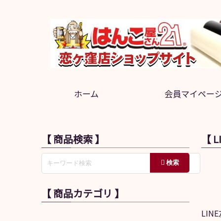
ホーム
会員マイペー
【 商品検索 】
【 
【 商品カテゴリ 】
LI