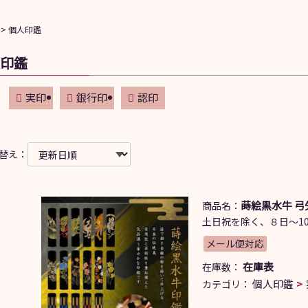
個人印鑑
印鑑
実印
銀行印
認印
替え：
蒔絵黒水牛 弓矢
商品名：
土日祝を除く、８日～10
メール便対応
在庫表
在庫数：
個人印鑑
カテゴリ：